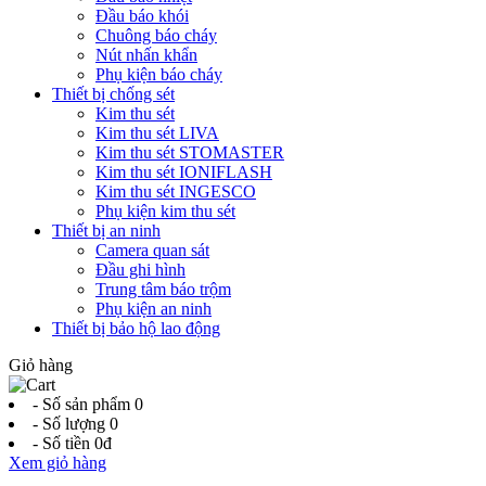
Đầu báo khói
Chuông báo cháy
Nút nhấn khẩn
Phụ kiện báo cháy
Thiết bị chống sét
Kim thu sét
Kim thu sét LIVA
Kim thu sét STOMASTER
Kim thu sét IONIFLASH
Kim thu sét INGESCO
Phụ kiện kim thu sét
Thiết bị an ninh
Camera quan sát
Đầu ghi hình
Trung tâm báo trộm
Phụ kiện an ninh
Thiết bị bảo hộ lao động
Giỏ hàng
- Số sản phẩm
0
- Số lượng
0
- Số tiền
0đ
Xem giỏ hàng