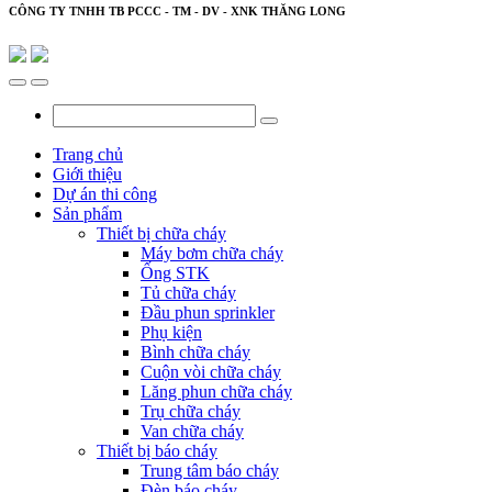
CÔNG TY TNHH TB PCCC - TM - DV - XNK THĂNG LONG
Trang chủ
Giới thiệu
Dự án thi công
Sản phẩm
Thiết bị chữa cháy
Máy bơm chữa cháy
Ống STK
Tủ chữa cháy
Đầu phun sprinkler
Phụ kiện
Bình chữa cháy
Cuộn vòi chữa cháy
Lăng phun chữa cháy
Trụ chữa cháy
Van chữa cháy
Thiết bị báo cháy
Trung tâm báo cháy
Đèn báo cháy