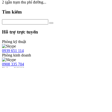
2 (gần trạm thu phí đường...
Tìm kiếm
Hỗ trợ trực tuyến
Phòng kỹ thuật
0939 651 114
Phòng kinh doanh
0908 335 704
Phòng CSKH
0908 335 704
Hồ sơ năng lực
Thống kê truy cập
Đang truy cập:
2