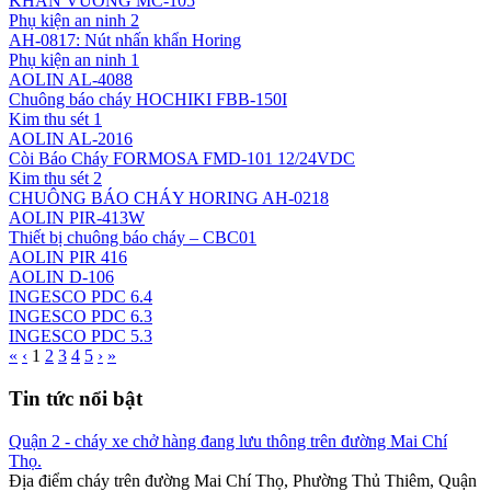
KHẨN VUÔNG MC-105
Phụ kiện an ninh 2
AH-0817: Nút nhấn khẩn Horing
Phụ kiện an ninh 1
AOLIN AL-4088
Chuông báo cháy HOCHIKI FBB-150I
Kim thu sét 1
AOLIN AL-2016
Còi Báo Cháy FORMOSA FMD-101 12/24VDC
Kim thu sét 2
CHUÔNG BÁO CHÁY HORING AH-0218
AOLIN PIR-413W
Thiết bị chuông báo cháy – CBC01
AOLIN PIR 416
AOLIN D-106
INGESCO PDC 6.4
INGESCO PDC 6.3
INGESCO PDC 5.3
«
‹
1
2
3
4
5
›
»
Tin tức nổi bật
Quận 2 - cháy xe chở hàng đang lưu thông trên đường Mai Chí
Thọ.
Địa điểm cháy trên đường Mai Chí Thọ, Phường Thủ Thiêm, Quận