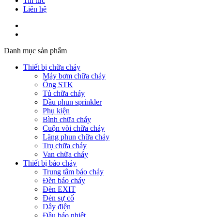
Tin tức
Liên hệ
Danh mục sản phẩm
Thiết bị chữa cháy
Máy bơm chữa cháy
Ống STK
Tủ chữa cháy
Đầu phun sprinkler
Phụ kiện
Bình chữa cháy
Cuộn vòi chữa cháy
Lăng phun chữa cháy
Trụ chữa cháy
Van chữa cháy
Thiết bị báo cháy
Trung tâm báo cháy
Đèn báo cháy
Đèn EXIT
Đèn sự cố
Dây điện
Đầu báo nhiệt