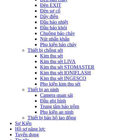
Đèn EXIT
Đèn sự cố
Dây điện
Đầu báo nhiệt
Đầu báo khói
Chuông báo cháy
Nút nhấn khẩn
Phụ kiện báo cháy
Thiết bị chống sét
Kim thu sét
Kim thu sét LIVA
Kim thu sét STOMASTER
Kim thu sét IONIFLASH
Kim thu sét INGESCO
Phụ kiện kim thu sét
Thiết bị an ninh
Camera quan sát
Đầu ghi hình
Trung tâm báo trộm
Phụ kiện an ninh
Thiết bị bảo hộ lao động
Sự Kiện
Hồ sơ năng lực
Tuyển dụng