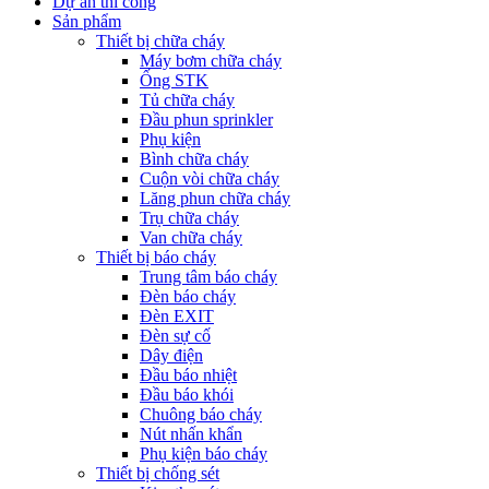
Dự án thi công
Sản phẩm
Thiết bị chữa cháy
Máy bơm chữa cháy
Ống STK
Tủ chữa cháy
Đầu phun sprinkler
Phụ kiện
Bình chữa cháy
Cuộn vòi chữa cháy
Lăng phun chữa cháy
Trụ chữa cháy
Van chữa cháy
Thiết bị báo cháy
Trung tâm báo cháy
Đèn báo cháy
Đèn EXIT
Đèn sự cố
Dây điện
Đầu báo nhiệt
Đầu báo khói
Chuông báo cháy
Nút nhấn khẩn
Phụ kiện báo cháy
Thiết bị chống sét