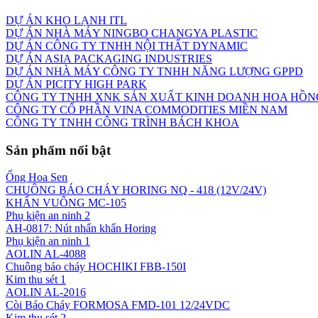
DỰ ÁN KHO LẠNH ITL
DỰ ÁN NHÀ MÁY NINGBO CHANGYA PLASTIC
DỰ ÁN CÔNG TY TNHH NỘI THẤT DYNAMIC
DỰ ÁN ASIA PACKAGING INDUSTRIES
DỰ ÁN NHÀ MÁY CÔNG TY TNHH NĂNG LƯỢNG GPPD
DỰ ÁN PICITY HIGH PARK
CÔNG TY TNHH XNK SẢN XUẤT KINH DOANH HOA HỒN
CÔNG TY CỔ PHẦN VINA COMMODITIES MIỀN NAM
CÔNG TY TNHH CÔNG TRÌNH BÁCH KHOA
Sản phẩm nổi bật
Ống Hoa Sen
CHUÔNG BÁO CHÁY HORING NQ - 418 (12V/24V)
KHẨN VUÔNG MC-105
Phụ kiện an ninh 2
AH-0817: Nút nhấn khẩn Horing
Phụ kiện an ninh 1
AOLIN AL-4088
Chuông báo cháy HOCHIKI FBB-150I
Kim thu sét 1
AOLIN AL-2016
Còi Báo Cháy FORMOSA FMD-101 12/24VDC
Kim thu sét 2