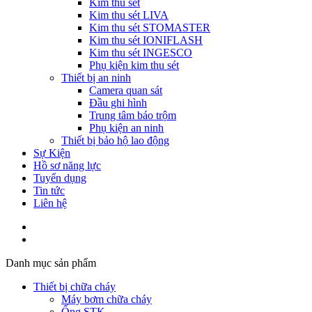
Kim thu sét
Kim thu sét LIVA
Kim thu sét STOMASTER
Kim thu sét IONIFLASH
Kim thu sét INGESCO
Phụ kiện kim thu sét
Thiết bị an ninh
Camera quan sát
Đầu ghi hình
Trung tâm báo trộm
Phụ kiện an ninh
Thiết bị bảo hộ lao động
Sự Kiện
Hồ sơ năng lực
Tuyển dụng
Tin tức
Liên hệ
Danh mục sản phẩm
Thiết bị chữa cháy
Máy bơm chữa cháy
Ống STK