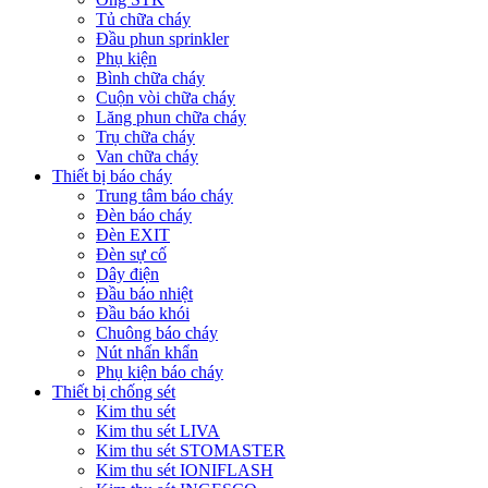
Tủ chữa cháy
Đầu phun sprinkler
Phụ kiện
Bình chữa cháy
Cuộn vòi chữa cháy
Lăng phun chữa cháy
Trụ chữa cháy
Van chữa cháy
Thiết bị báo cháy
Trung tâm báo cháy
Đèn báo cháy
Đèn EXIT
Đèn sự cố
Dây điện
Đầu báo nhiệt
Đầu báo khói
Chuông báo cháy
Nút nhấn khẩn
Phụ kiện báo cháy
Thiết bị chống sét
Kim thu sét
Kim thu sét LIVA
Kim thu sét STOMASTER
Kim thu sét IONIFLASH