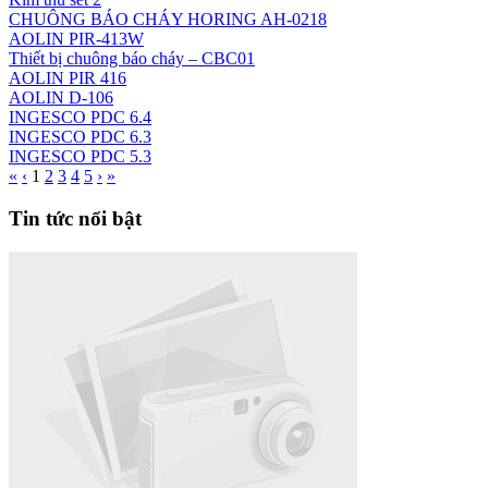
CHUÔNG BÁO CHÁY HORING AH-0218
AOLIN PIR-413W
Thiết bị chuông báo cháy – CBC01
AOLIN PIR 416
AOLIN D-106
INGESCO PDC 6.4
INGESCO PDC 6.3
INGESCO PDC 5.3
«
‹
1
2
3
4
5
›
»
Tin tức nổi bật