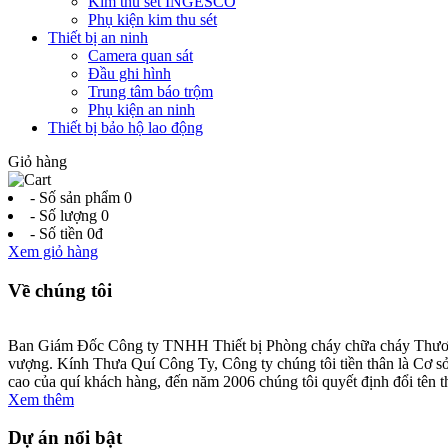
Kim thu sét INGESCO
Phụ kiện kim thu sét
Thiết bị an ninh
Camera quan sát
Đầu ghi hình
Trung tâm báo trộm
Phụ kiện an ninh
Thiết bị bảo hộ lao động
Giỏ hàng
- Số sản phẩm
0
- Số lượng
0
- Số tiền
0đ
Xem giỏ hàng
Về chúng tôi
Ban Giám Đốc Công ty TNHH Thiết bị Phòng cháy chữa cháy Thương m
vượng. Kính Thưa Quí Công Ty, Công ty chúng tôi tiền thân là Cơ sở
cao của quí khách hàng, đến năm 2006 chúng tôi quyết định đổi tên t
Xem thêm
Dự án nổi bật