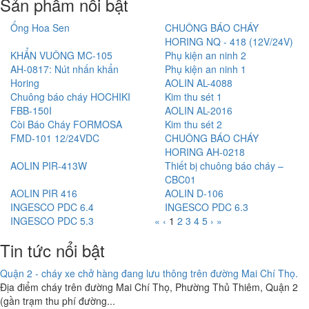
Sản phẩm nổi bật
Ống Hoa Sen
CHUÔNG BÁO CHÁY
HORING NQ - 418 (12V/24V)
KHẨN VUÔNG MC-105
Phụ kiện an ninh 2
AH-0817: Nút nhấn khẩn
Phụ kiện an ninh 1
Horing
AOLIN AL-4088
Chuông báo cháy HOCHIKI
Kim thu sét 1
FBB-150I
AOLIN AL-2016
Còi Báo Cháy FORMOSA
Kim thu sét 2
FMD-101 12/24VDC
CHUÔNG BÁO CHÁY
HORING AH-0218
AOLIN PIR-413W
Thiết bị chuông báo cháy –
CBC01
AOLIN PIR 416
AOLIN D-106
INGESCO PDC 6.4
INGESCO PDC 6.3
INGESCO PDC 5.3
«
‹
1
2
3
4
5
›
»
Tin tức nổi bật
Quận 2 - cháy xe chở hàng đang lưu thông trên đường Mai Chí Thọ.
Địa điểm cháy trên đường Mai Chí Thọ, Phường Thủ Thiêm, Quận 2
(gần trạm thu phí đường...