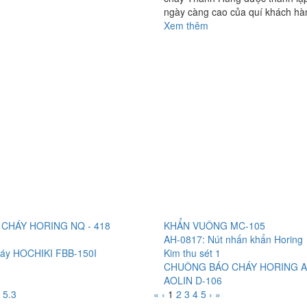
ngày càng cao của quí khách hàn
Xem thêm
CHÁY HORING NQ - 418
KHẨN VUÔNG MC-105
AH-0817: Nút nhấn khẩn Horing
áy HOCHIKI FBB-150I
Kim thu sét 1
CHUÔNG BÁO CHÁY HORING A
AOLIN D-106
5.3
«
‹
1
2
3
4
5
›
»