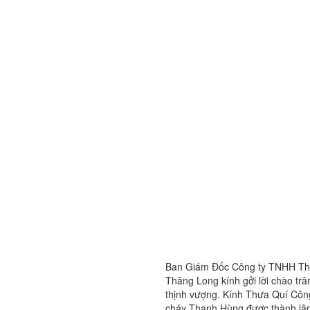
Ban Giám Đốc Công ty TNHH Thi
Thăng Long kính gởi lời chào trâ
thịnh vượng. Kính Thưa Quí Công 
cháy Thanh Hùng được thành lập 