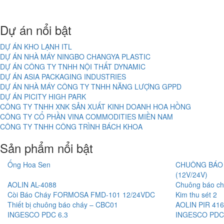
Dự án nổi bật
DỰ ÁN KHO LẠNH ITL
DỰ ÁN NHÀ MÁY NINGBO CHANGYA PLASTIC
DỰ ÁN CÔNG TY TNHH NỘI THẤT DYNAMIC
DỰ ÁN ASIA PACKAGING INDUSTRIES
DỰ ÁN NHÀ MÁY CÔNG TY TNHH NĂNG LƯỢNG GPPD
DỰ ÁN PICITY HIGH PARK
CÔNG TY TNHH XNK SẢN XUẤT KINH DOANH HOA HỒNG
CÔNG TY CỔ PHẦN VINA COMMODITIES MIỀN NAM
CÔNG TY TNHH CÔNG TRÌNH BÁCH KHOA
Sản phẩm nổi bật
Ống Hoa Sen
CHUÔNG BÁO 
(12V/24V)
AOLIN AL-4088
Chuông báo ch
Còi Báo Cháy FORMOSA FMD-101 12/24VDC
Kim thu sét 2
Thiết bị chuông báo cháy – CBC01
AOLIN PIR 416
INGESCO PDC 6.3
INGESCO PDC 