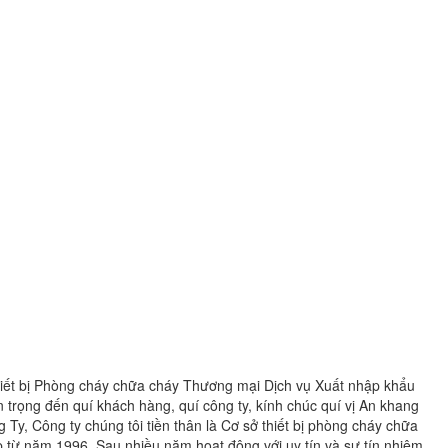
ết bị Phòng cháy chữa cháy Thương mại Dịch vụ Xuất nhập khẩu
n trọng đến quí khách hàng, quí công ty, kính chúc quí vị An khang
Ty, Công ty chúng tôi tiền thân là Cơ sở thiết bị phòng cháy chữa
từ năm 1996. Sau nhiều năm hoạt động với uy tín và sự tín nhiệm