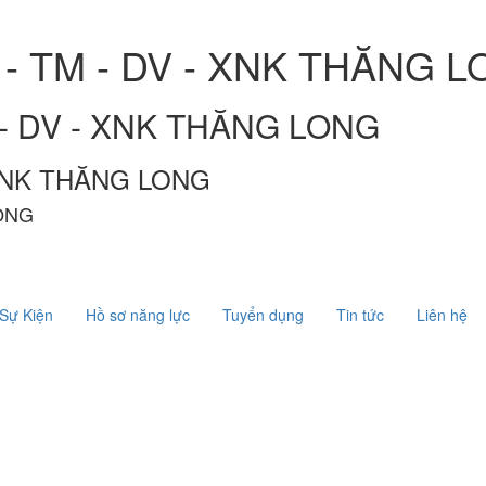
- TM - DV - XNK THĂNG 
- DV - XNK THĂNG LONG
 XNK THĂNG LONG
LONG
Sự Kiện
Hồ sơ năng lực
Tuyển dụng
Tin tức
Liên hệ