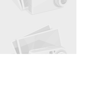
Thống kê truy cập
Đang truy cập:
2
Trong ngày:
501
Trong tháng:
3346